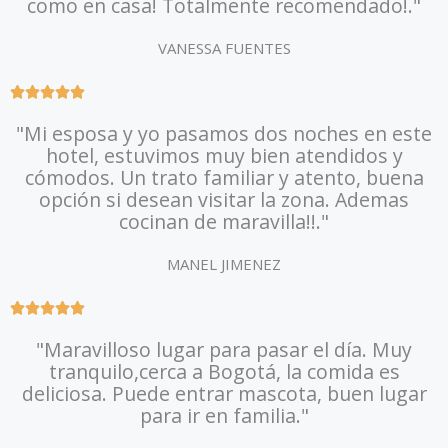
como en casa! Totalmente recomendado!."
u
t
VANESSA FUENTES
o
f
R





5
a
"Mi esposa y yo pasamos dos noches en este
t
hotel, estuvimos muy bien atendidos y
e
cómodos. Un trato familiar y atento, buena
d
opción si desean visitar la zona. Ademas
5
cocinan de maravilla!!."
o
u
MANEL JIMENEZ
t
o
R





f
a
5
"Maravilloso lugar para pasar el día. Muy
t
tranquilo,cerca a Bogotá, la comida es
e
deliciosa. Puede entrar mascota, buen lugar
d
para ir en familia."
5
o