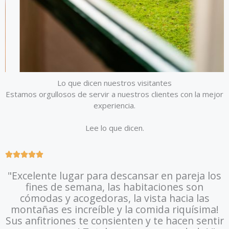
Lo que dicen nuestros visitantes
Estamos orgullosos de servir a nuestros clientes con la mejor
experiencia.
Lee lo que dicen.
R





a
"Excelente lugar para descansar en pareja los
t
fines de semana, las habitaciones son
e
cómodas y acogedoras, la vista hacia las
d
montañas es increíble y la comida riquísima!
5
Sus anfitriones te consienten y te hacen sentir
o