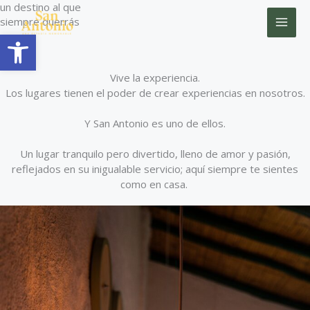
Ir
un destino al que
siempre querrás
al
Abrir barra de herramientas
contenido
volver .
Vive la experiencia.
Los lugares tienen el poder de crear experiencias en nosotros.
Y San Antonio es uno de ellos.
Un lugar tranquilo pero divertido, lleno de amor y pasión,
reflejados en su inigualable servicio; aquí siempre te sientes
como en casa.