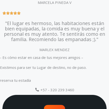
MARCELA PINEDA V
u
t
R





o
a
f
"El lugar es hermoso, las habitaciones están
t
5
bien equipadas, la comida es muy buena y el
e
personal es muy atento. Te sentirás como en
d
familia. Recomiendo las empanadas ;)."
5
o
MARLEX MENDEZ
u
t
- Es cómo estar en casa de tus mejores amigos –
o
f
Existimos para ser tu Lugar de destino, no de paso.
5
reserva tu estadía
+57 - 320 239 3460